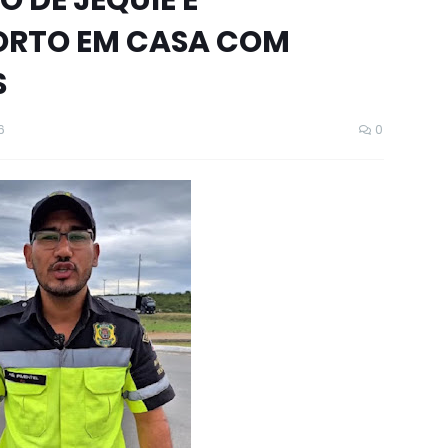
O DE JEQUIÉ É
RTO EM CASA COM
S
6
0