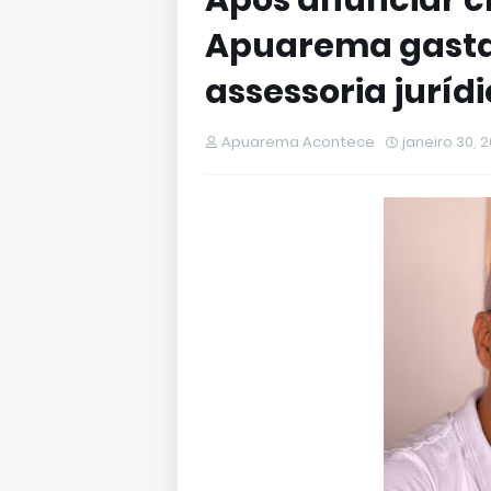
Após anunciar cr
Apuarema gasta
assessoria jurídi
Apuarema Acontece
janeiro 30, 