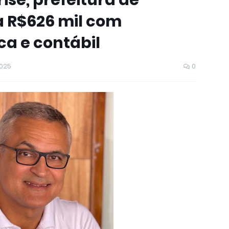
ise, prefeitura de
 R$626 mil com
ca e contábil
2025
0