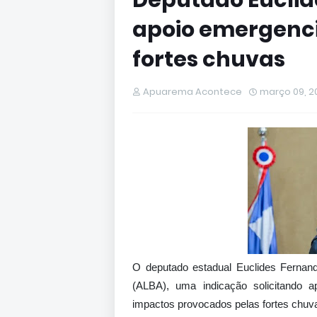
Deputado Euclide
apoio emergenci
fortes chuvas
Apuarema Acontece
março 09, 2
O deputado estadual Euclides Fernand
(ALBA), uma indicação solicitando 
impactos provocados pelas fortes chuv