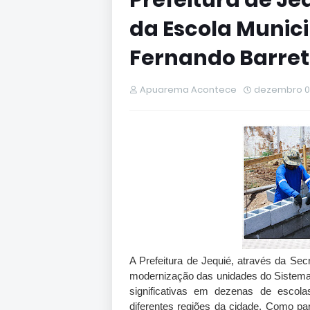
Prefeitura de Je
da Escola Munici
Fernando Barre
Apuarema Acontece
dezembro 0
A Prefeitura de Jequié, através da Se
modernização das unidades do Sistema M
significativas em dezenas de escola
diferentes regiões da cidade. Como pa