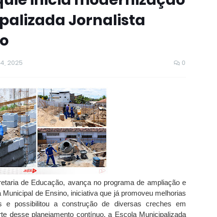
quié inicia modernização
palizada Jornalista
to
4, 2025
0
cretaria de Educação, avança no programa de ampliação e
unicipal de Ensino, iniciativa que já promoveu melhorias
s e possibilitou a construção de diversas creches em
rte desse planejamento contínuo, a Escola Municipalizada