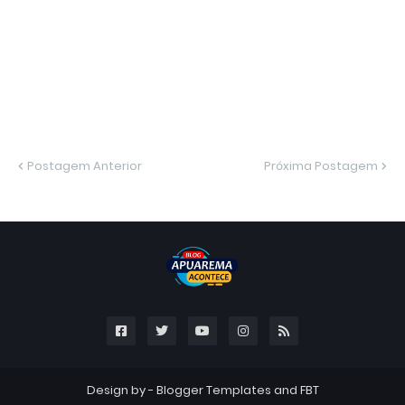
Postagem Anterior
Próxima Postagem
Design by -
Blogger Templates
and
FBT