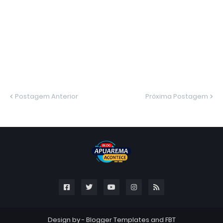
Postagem Anterior
Próxima Postagem
Design by -
Blogger Templates
and
FBT