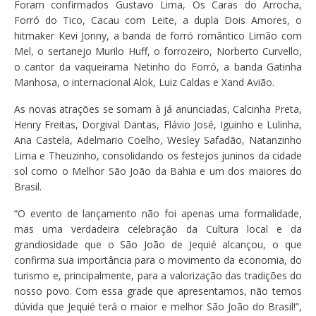
Foram confirmados Gustavo Lima, Os Caras do Arrocha,
Forró do Tico, Cacau com Leite, a dupla Dois Amores, o
hitmaker Kevi Jonny, a banda de forró romântico Limão com
Mel, o sertanejo Murilo Huff, o forrozeiro, Norberto Curvello,
o cantor da vaqueirama Netinho do Forró, a banda Gatinha
Manhosa, o internacional Alok, Luiz Caldas e Xand Avião.
As novas atrações se somam à já anunciadas, Calcinha Preta,
Henry Freitas, Dorgival Dantas, Flávio José, Iguinho e Lulinha,
Ana Castela, Adelmario Coelho, Wesley Safadão, Natanzinho
Lima e Theuzinho, consolidando os festejos juninos da cidade
sol como o Melhor São João da Bahia e um dos maiores do
Brasil.
“O evento de lançamento não foi apenas uma formalidade,
mas uma verdadeira celebração da Cultura local e da
grandiosidade que o São João de Jequié alcançou, o que
confirma sua importância para o movimento da economia, do
turismo e, principalmente, para a valorização das tradições do
nosso povo. Com essa grade que apresentamos, não temos
dúvida que Jequié terá o maior e melhor São João do Brasil!”,