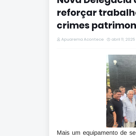
Nova Delegacia d
reforçar trabalh
crimes patrimoni
Apuarema Acontece
abril 11, 2025
Mais um equipamento de seg