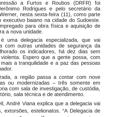
pressão a Furtos e Roubos (DRFR) foi
Jerônimo Rodrigues e pelo secretário da
Werner, nesta sexta-feira (11), como parte
do executivo baiano na cidade do Sudoeste.
mpregado para obra física e aquisição de
ra a nova unidade.
 é uma delegacia especializada, que vai
ada com outras unidades de segurança da
lhorado os indicadores, há dez dias sem
 violenta. Espero que a gente possa, com
a mais a tranquilidade e a paz das pessoas
nador.
izada, a região passa a contar com nove
vas ou modernizadas – três somente em
ona com sala de investigação, de custódia,
tório, sala técnica e de atendimento.
il, André Viana explica que a delegacia vai
, extorsões, estelionatos. “A Delegacia de