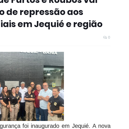
e Furtos e Roubos vai
o de repressão aos
ais em Jequié e região
0
urança foi inaugurado em Jequié. A nova